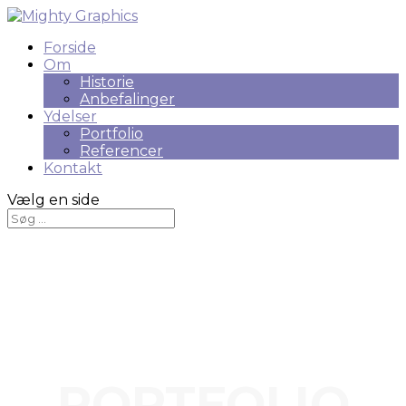
Forside
Om
Historie
Anbefalinger
Ydelser
Portfolio
Referencer
Kontakt
Vælg en side
MIGHTY GRAPHICS
PORTFOLIO