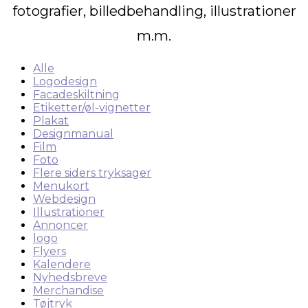
fotografier, billedbehandling, illustrationer
m.m.
Alle
Logodesign
Facadeskiltning
Etiketter/øl-vignetter
Plakat
Designmanual
Film
Foto
Flere siders tryksager
Menukort
Webdesign
Illustrationer
Annoncer
logo
Flyers
Kalendere
Nyhedsbreve
Merchandise
Tøjtryk