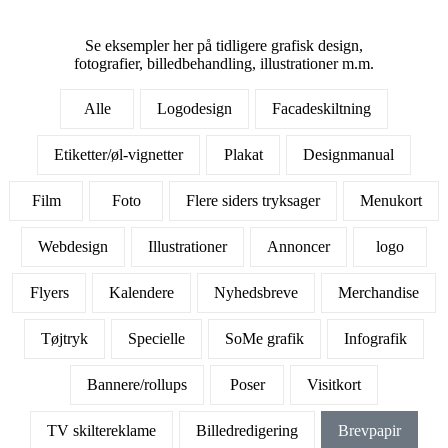
Se eksempler her på tidligere grafisk design,
fotografier, billedbehandling, illustrationer m.m.
Alle
Logodesign
Facadeskiltning
Etiketter/øl-vignetter
Plakat
Designmanual
Film
Foto
Flere siders tryksager
Menukort
Webdesign
Illustrationer
Annoncer
logo
Flyers
Kalendere
Nyhedsbreve
Merchandise
Tøjtryk
Specielle
SoMe grafik
Infografik
Bannere/rollups
Poser
Visitkort
TV skiltereklame
Billedredigering
Brevpapir