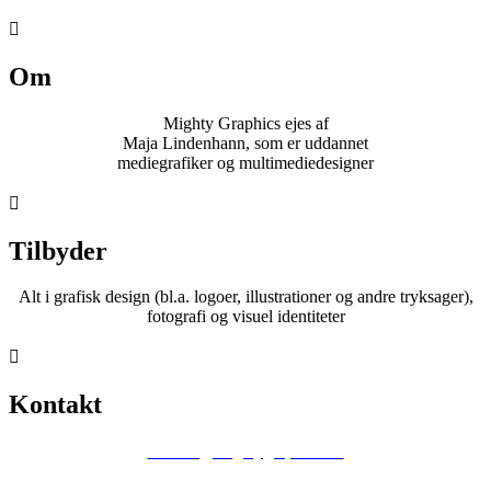

Om
Mighty Graphics ejes af
Maja Lindenhann, som er uddannet
mediegrafiker og multimediedesigner

Tilbyder
Alt i grafisk design (bl.a. logoer, illustrationer og andre tryksager),
fotografi og visuel identiteter

Kontakt
kontakt@mightygraphics.dk
Tlf. +45 22 73 40 69