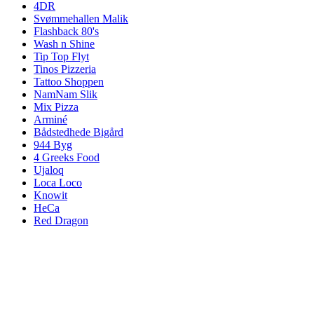
4DR
Svømmehallen Malik
Flashback 80's
Wash n Shine
Tip Top Flyt
Tinos Pizzeria
Tattoo Shoppen
NamNam Slik
Mix Pizza
Arminé
Bådstedhede Bigård
944 Byg
4 Greeks Food
Ujaloq
Loca Loco
Knowit
HeCa
Red Dragon