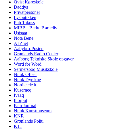
Qvist Køreskole
Daddys
Privatpersoner
Lysbutikken
Pub Takuss
MIBB · Bedre Børneliv
Usisaat
Nota Bene
ATZnet
Aabybro-Posten
Grønlands Radio Center
Aalborg Tekniske Skole opgaver
Word for Word
Sermersooq Musikskole
Nuuk Offset
Nuuk Dyrskue
Nordictele.it
Kuserneq
Ivaaq
Illorput
Pain Journal
Nuuk Kunstmuseum
KNR
Grønlands Politi
KTI