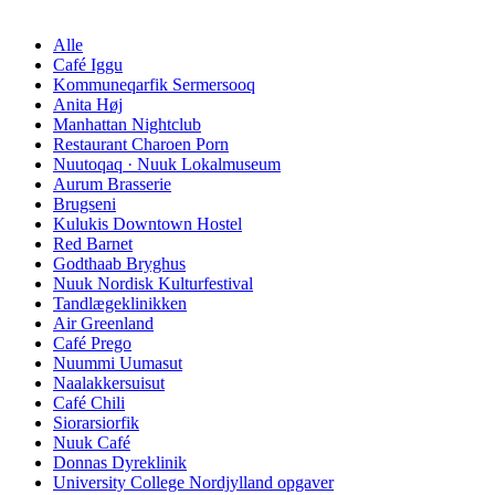
Alle
Café Iggu
Kommuneqarfik Sermersooq
Anita Høj
Manhattan Nightclub
Restaurant Charoen Porn
Nuutoqaq · Nuuk Lokalmuseum
Aurum Brasserie
Brugseni
Kulukis Downtown Hostel
Red Barnet
Godthaab Bryghus
Nuuk Nordisk Kulturfestival
Tandlægeklinikken
Air Greenland
Café Prego
Nuummi Uumasut
Naalakkersuisut
Café Chili
Siorarsiorfik
Nuuk Café
Donnas Dyreklinik
University College Nordjylland opgaver